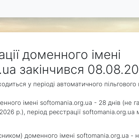
ації доменного імені
.ua закінчився 08.08.20
аходиться у періоді автоматичного пільговог
нного імені softomania.org.ua - 28 днів (не г
.2026 р.), період реєстрації softomania.org.
ником) доменного імені softomania.org.ua - н