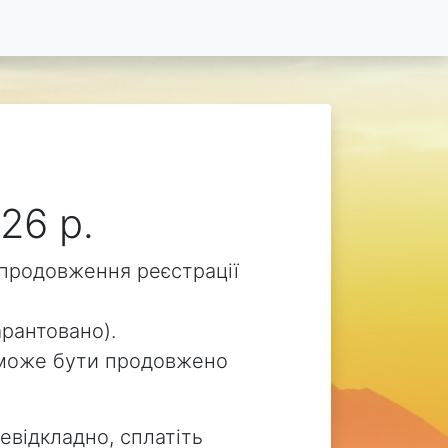
26 р.
о продовження реєстрації
арантовано).
ua може бути продовжено
евідкладно, сплатіть