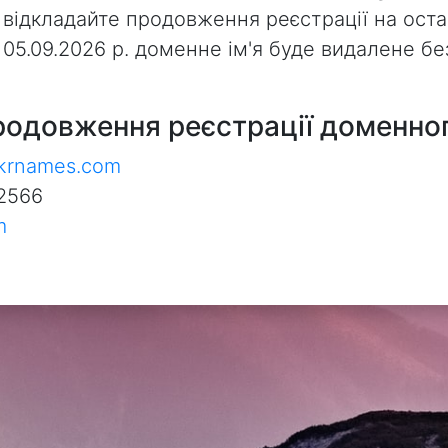
 відкладайте продовження реєстрації на оста
з 05.09.2026 р. доменне ім'я буде видалене 
родовження реєстрації доменног
ukrnames.com
2566
m