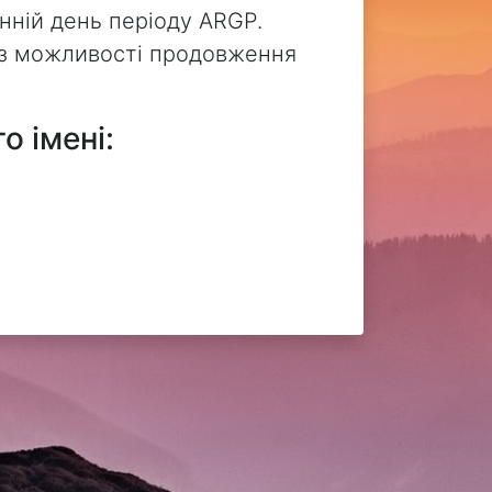
нній день періоду ARGP.
без можливості продовження
о імені: