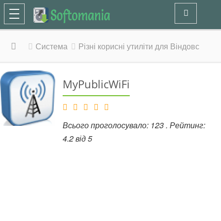
Система
Різні корисні утиліти для Віндовс
MyPublicWiFi
Всього проголосувало:
123
. Рейтинг:
4.2
від
5