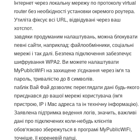
Інтернет через локальну мережу по протоколу virtual
router без необхідності установки окремого роутера.
Утиліта фіксує всі URL, відвідувані через ваш
хотспот.
завдяки продуманим налаштувань, можна блокувати
певні сайти, наприклад: файлообмінники, соціальні
мережі і так далі. Безпека підключення забезпечує
шифрування WPA2. Ви можете налаштувати
MyPublicWiFi на захищене з'єднання через ім'я та
пароль, тривалістю до 8 символів.
паблік Вай Фай дозволяє переглядати дані будь-якого
приєднався до вашої мережі користувача (ім'я
пристрою, IP і Mac адреса та ін технічну інформацію).
Заявлена підтримка ведення логів, значить, важливі
дані про підключених коли-небудь клієнтів
обов'язково збережуться в програмі MyPublicWiFi,
точніше, її кореневій папці.