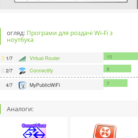
огляд:
Програми для роздачі Wi-Fi з
ноутбука
10
1/7
Virtual Router
8
2/7
Connectify
7
4/7
MyPublicWiFi
Аналоги: