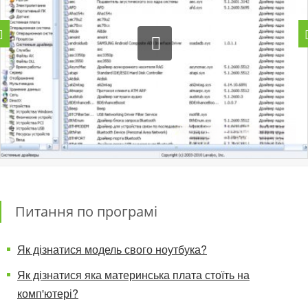
Питання по програмі
Як дізнатися модель свого ноутбука?
Як дізнатися яка материнська плата стоїть на
комп'ютері?