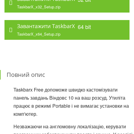
TaskbarX_x32_Setup.zip
Завантажити TaskbarX
64 bit
TaskbarX_x64_Setup.zip
Повний опис
Taskbarx Free допоможе швидко кастомізувати
панель завдань Віндовс 10 на ваш розсуд. Утиліта
працює в режимі Portable і не вимагає установки на
комп'ютер.
Незважаючи на англомовну локалізацію, керувати