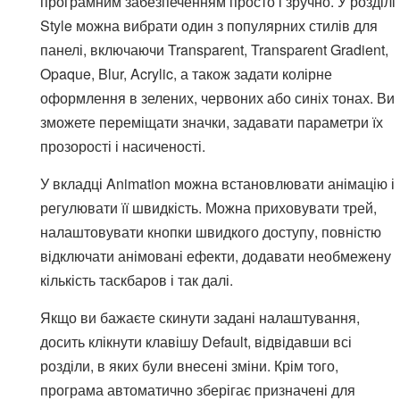
програмним забезпеченням просто і зручно. У розділі
Style можна вибрати один з популярних стилів для
панелі, включаючи Transparent, Transparent Gradient,
Opaque, Blur, Acrylic, а також задати колірне
оформлення в зелених, червоних або синіх тонах. Ви
зможете переміщати значки, задавати параметри їх
прозорості і насиченості.
У вкладці Animation можна встановлювати анімацію і
регулювати її швидкість. Можна приховувати трей,
налаштовувати кнопки швидкого доступу, повністю
відключати анімовані ефекти, додавати необмежену
кількість таскбаров і так далі.
Якщо ви бажаєте скинути задані налаштування,
досить клікнути клавішу Default, відвідавши всі
розділи, в яких були внесені зміни. Крім того,
програма автоматично зберігає призначені для