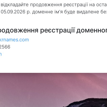
 відкладайте продовження реєстрації на оста
з 05.09.2026 р. доменне ім'я буде видалене 
родовження реєстрації доменног
ukrnames.com
2566
m