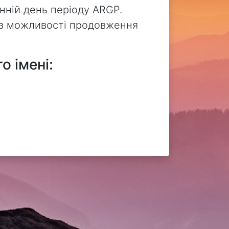
нній день періоду ARGP.
без можливості продовження
о імені: