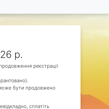
26 р.
о продовження реєстрації
арантовано).
ua може бути продовжено
евідкладно, сплатіть