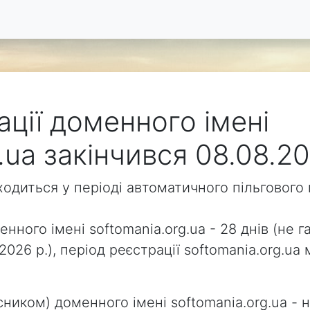
ації доменного імені
.ua закінчився 08.08.20
аходиться у періоді автоматичного пільговог
нного імені softomania.org.ua - 28 днів (не г
.2026 р.), період реєстрації softomania.org.
ником) доменного імені softomania.org.ua - н