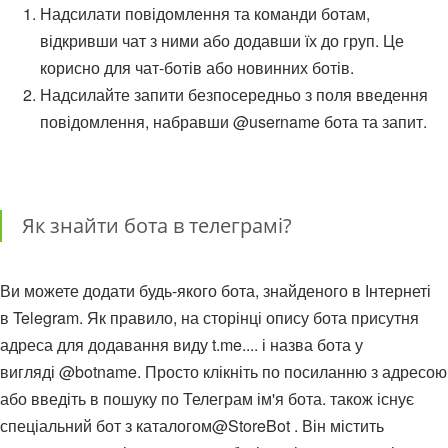
Надсилати повідомлення та команди ботам,
відкривши чат з ними або додавши їх до груп. Це
корисно для чат-ботів або новинних ботів.
Надсилайте запити безпосередньо з поля введення
повідомлення, набравши @username бота та запит.
Як знайти бота в телеграмі?
Ви можете додати будь-якого бота, знайденого в Інтернеті
в Telegram. Як правило, на сторінці опису бота присутня
адреса для додавання виду t.me.... і назва бота у
вигляді @botname. Просто клікніть по посиланню з адресою
або введіть в пошуку по Телеграм ім'я бота. також існує
спеціальний бот з каталогом@StoreBot . Він містить