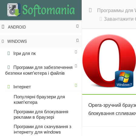
Программы для 
Завантажити б
ANDROID
WINDOWS
Ігри для пк
Програми для забезпечення
безпеки комп'ютера і файлів
Інтернет
Популярні браузери для
комп'ютера
Opera-зручний браузе
Програми для блокування
блокування спливаючи
реклами в браузері
Програми для скачування з
інтернету для windows