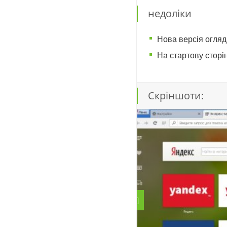
недоліки
Нова версія огляд
На стартову сторін
Скріншоти: