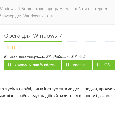
Windows
Безкоштовні програми для роботи в Інтернеті
раузер для Windows 7, 8, 10
Opera для Windows 7
Всього проголосувало:
27
. Рейтинг:
3.7
від
5
Скачавши
Для Windows
Android
iOS
р з усіма необхідними інструментами для швидкої, продуктив
х вікон, забезпечує надійний захист від фішингу і дозволя