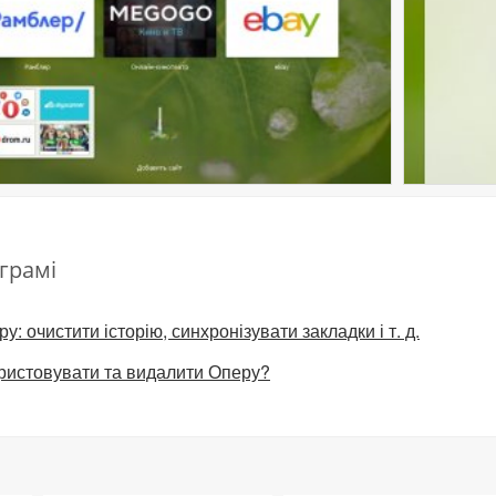
грамі
: очистити історію, синхронізувати закладки і т. д.
ористовувати та видалити Оперу?