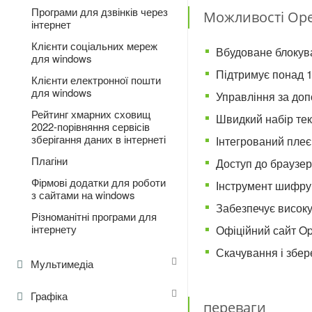
Програми для дзвінків через
Можливості Ope
інтернет
Клієнти соціальних мереж
Вбудоване блокув
для windows
Підтримує понад 
Клієнти електронної пошти
для windows
Управління за доп
Рейтинг хмарних сховищ
Швидкий набір тек
2022-порівняння сервісів
зберігання даних в інтернеті
Інтегрований плеє
Плагіни
Доступ до браузер
Фірмові додатки для роботи
Інструмент шифрув
з сайтами на windows
Забезпечує високу
Різноманітні програми для
інтернету
Офіційний сайт O
Скачування і збер
Мультимедіа
Графіка
переваги