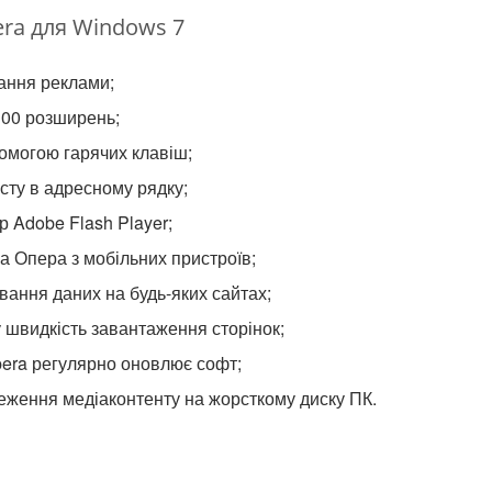
ra для Windows 7
ання реклами;
100 розширень;
омогою гарячих клавіш;
сту в адресному рядку;
р Adobe Flash Player;
а Опера з мобільних пристроїв;
ання даних на будь-яких сайтах;
 швидкість завантаження сторінок;
pera регулярно оновлює софт;
еження медіаконтенту на жорсткому диску ПК.