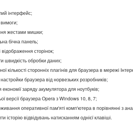
ілий інтерфейс;
 вимоги;
ння жестами мишки;
на бічна панель;
 відображення сторінок;
и швидкість обробки даних;
ої кількості сторонніх плагінів для браузера в мережі Інтер
 настройки браузера від норвезьких розробників;
 економії заряду акумулятора для ноутбуків;
ої версії браузера Opera з Windows 10, 8, 7;
живання оперативної пам'яті комп'ютера в порівнянні з ан
ти історію відвідувань натисканням однієї клавіші.