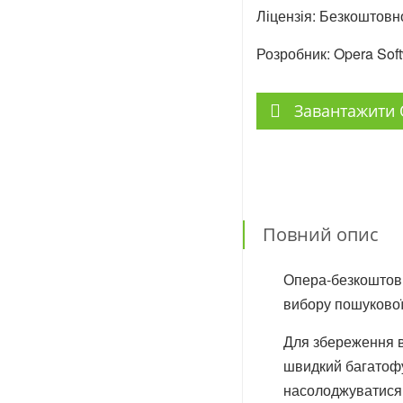
Ліцензія: Безкоштовн
Розробник: Opera Sof
Завантажити 
Повний опис
Опера-безкоштовн
вибору пошукової
Для збереження в
швидкий багатофу
насолоджуватися 