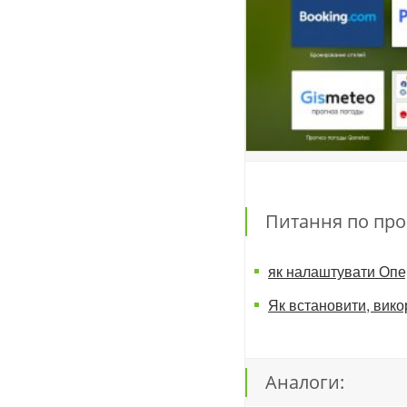
Питання по про
як налаштувати Оперу
Як встановити, вик
Аналоги: