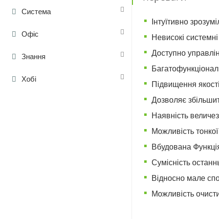
Система
Інтуїтивно зрозум
Офіс
Невисокі системні
Доступно управлі
Знання
Багатофункціональ
Хобі
Підвищення якості
Дозволяє збільшит
Наявність величезн
Можливість тонкої
Вбудована Функція
Сумісність останнь
Відносно мале спо
Можливість очисти